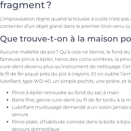
fragment ?
L’improvisation règne quand la trousse à outils n’est pas à
contenter d’un objet glané dans le premier tiroir venu ou sor
Que trouve-t-on à la maison pou
Aucune mallette de pro ? Qu’à cela ne tienne, le fond du tir
fameuse pince à épiler, héros des coins sombres, la pince p
cure-dent devenu plus qu’instrument de nettoyage. Cert
le fil de fer piqué près du pot à crayons. Et on oublie l
lubrifiant, type WD-40, un simple pschitt, une prière, et 
Pince à épiler retrouvée au fond du sac à main
Barre fine, genre cure-dent ou fil de fer tordu à la 
Lubrifiant multiusage demandé à un voisin jamais au
serrure
Pince plate, d’habitude coincée dans la boîte à bi
secours domestique