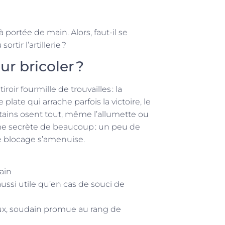
 portée de main. Alors, faut-il se
tir l’artillerie ?
r bricoler ?
oir fourmille de trouvailles : la
late qui arrache parfois la victoire, le
ains osent tout, même l’allumette ou
’arme secrète de beaucoup : un peu de
le blocage s’amenuise.
main
ssi utile qu’en cas de souci de
joux, soudain promue au rang de