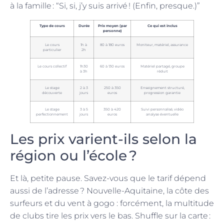
à la famille : “Si, si, j’y suis arrivé ! (Enfin, presque.)”
Type de cours
Durée
Prix moyen (par
Ce qui est inclus
personne)
Le cours
1h à
80 à 180 euros
Moniteur, matériel, assurance
particulier
2h
Le cours collectif
1h30
60 à 130 euros
Matériel partagé, groupe
à 3h
réduit
Le stage
2 à 3
250 à 350
Enseignement structuré,
découverte
jours
euros
progression garantie
Le stage
3 à 5
350 à 420
Suivi personnalisé, vidéo
perfectionnement
jours
euros
analyse éventuelle
Les prix varient-ils selon la
région ou l’école ?
Et là, petite pause. Savez-vous que le tarif dépend
aussi de l’adresse ? Nouvelle-Aquitaine, la côte des
surfeurs et du vent à gogo : forcément, la multitude
de clubs tire les prix vers le bas. Shuffle sur la carte :