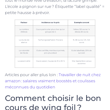
tout le monde rêve d’évasion, la facture grimpe.
L’école a pignon sur rue ? Étiquette “label qualité” =
petite hausse à prévoir.
Facteur
Incidence sur le prix
Exemple concret
Le nombre
Cours particulier plus cher qu’un
1 élève, 120 euros / 4
d’élèves
groupe de 4
élèves, 60 euros
La durée de
Tarif progressif selon l’horaire
1h, 80 euros / 2h, 140
séance
euros
La notoriété
Clubs certifiés, moniteurs primés,
Ecole labellisée, 20% de
de l’école
prix plus élevé
surcoût
La saisonnalité
Haute saison, hausse de 10 à 30 %
Mai-Septembre versus
automne
Articles pour aller plus loin :
Travailler de nuit chez
amazon : salaires vraiment boostés et coulisses
méconnues du quotidien
Comment choisir le bon
cours de wing foil ?