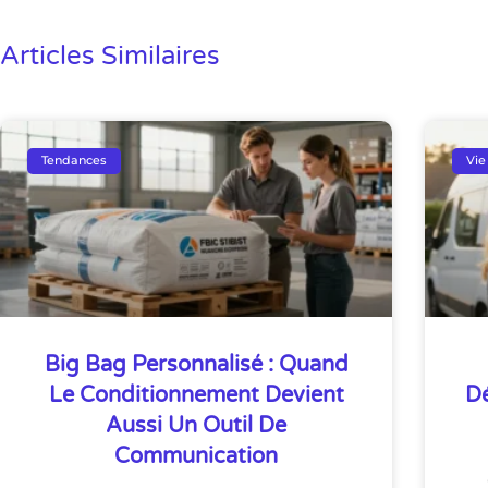
Articles Similaires
Tendances
Vie
Big Bag Personnalisé : Quand
Le Conditionnement Devient
D
Aussi Un Outil De
Communication