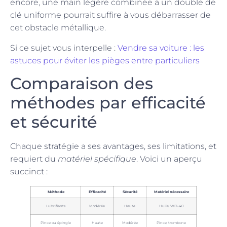
encore, une main légère combinée à un double de
clé uniforme pourrait suffire à vous débarrasser de
cet obstacle métallique.
Si ce sujet vous interpelle :
Vendre sa voiture : les
astuces pour éviter les pièges entre particuliers
Comparaison des
méthodes par efficacité
et sécurité
Chaque stratégie a ses avantages, ses limitations, et
requiert du
matériel spécifique
. Voici un aperçu
succinct :
Méthode
Efficacité
Sécurité
Matériel nécessaire
Lubrifiants
Modérée
Haute
Huile, WD-40
Pince ou épingle
Haute
Modérée
Pince, trombone