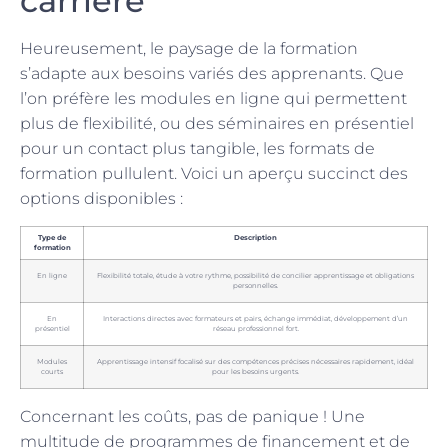
carrière
Heureusement, le paysage de la formation
s’adapte aux besoins variés des apprenants. Que
l’on préfère les modules en ligne qui permettent
plus de flexibilité, ou des séminaires en présentiel
pour un contact plus tangible, les formats de
formation pullulent. Voici un aperçu succinct des
options disponibles :
Type de
Description
formation
En ligne
Flexibilité totale, étude à votre rythme, possibilité de concilier apprentissage et obligations
personnelles.
En
Interactions directes avec formateurs et pairs, échange immédiat, développement d’un
présentiel
réseau professionnel fort.
Modules
Apprentissage intensif focalisé sur des compétences précises nécessaires rapidement, idéal
courts
pour les besoins urgents.
Concernant les coûts, pas de panique ! Une
multitude de programmes de financement et de